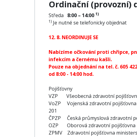
Ordinační (provozní) 
1)
Středa
8:00 – 14:00
1)
Je nutné se telefonicky objednat
12. 8. NEORDINUJE SE
Nabízíme očkování proti chřipce,
infekcím a černému kašli.
Pouze na objednání na tel. č. 605 42
od 8:00 - 14:00 hod.
Pojišťovny
VZP Všeobecná zdravotní pojišťo
VoZP Vojenská zdravotní pojišťovna
201
ČPZP Česká průmyslová zdravotní
OZP Oborová zdravotní pojišťo
ZPMV Zdravotní pojišťovna ministers