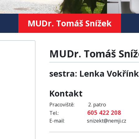
MUDr. Tomáš Snížek
MUDr. Tomáš Sníž
sestra: Lenka Vokřín
Kontakt
Pracoviště: 2. patro
605 422 208
Tel.:
E-mail: snizekt@nemji.cz