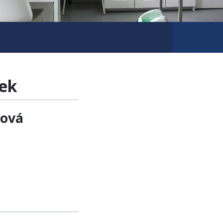
ek
ková