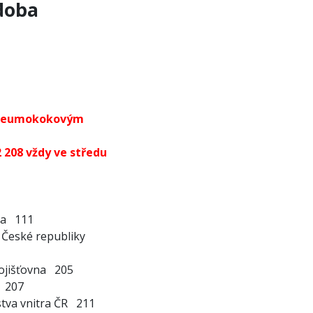
doba
 pneumokokovým
2 208 vždy ve středu
vna 111
 České republiky
 pojišťovna 205
vna 207
tva vnitra ČR 211